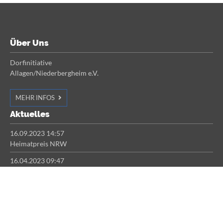
Über Uns
Dorfinitiative
Allagen/Niederbergheim e.V.
MEHR INFOS
Aktuelles
16.09.2023 14:57
Heimatpreis NRW
16.04.2023 09:47
Anbringen von Vogel-/Fledermauskästen
Projektpartner
Stadt Warstein