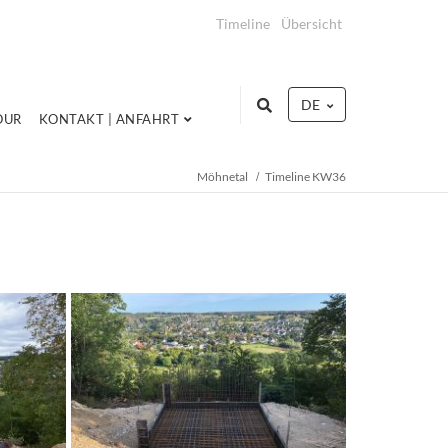
Timeline
Übersicht
DE
OUR
KONTAKT | ANFAHRT
Möhnetal
Timeline KW36